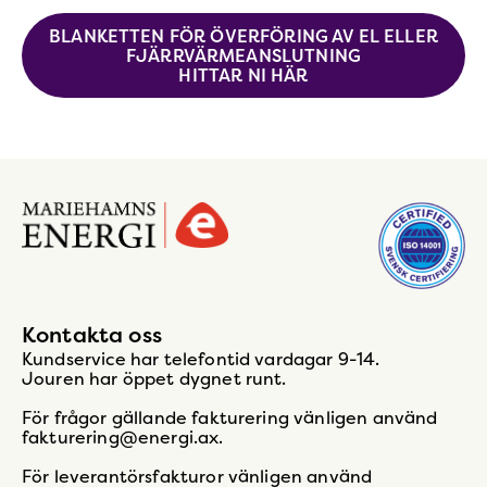
BLANKETTEN FÖR ÖVERFÖRING AV EL ELLER
FJÄRRVÄRMEANSLUTNING
HITTAR NI HÄR
Gå
till
startsidan
Kontakta oss
Kundservice har telefontid vardagar 9-14.
Jouren har öppet dygnet runt.
För frågor gällande fakturering vänligen använd
fakturering@energi.ax.
För leverantörsfakturor vänligen använd