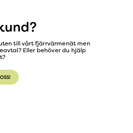
kund?
uten till vårt fjärrvärmenät men
eavtal? Eller behöver du hjälp
t?
 OSS!