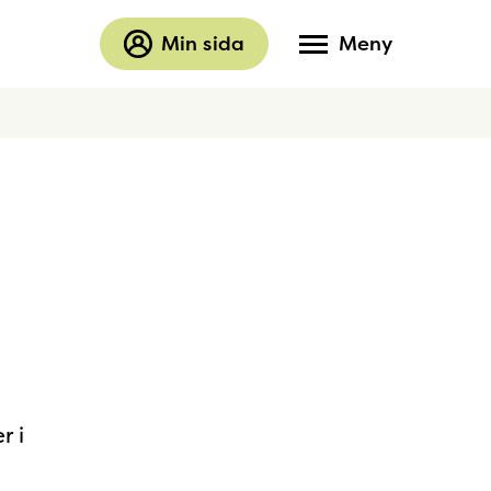
Min sida
Meny
r i