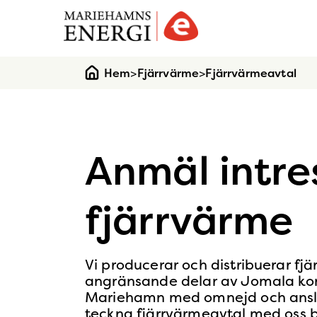
Gå
till
startsidan
Hem
>
Fjärrvärme
>
Fjärrvärmeavtal
Anmäl intre
fjärrvärme
Vi producerar och distribuerar fjä
angränsande delar av Jomala komm
Mariehamn med omnejd och anslute
teckna fjärrvärmeavtal med oss beh