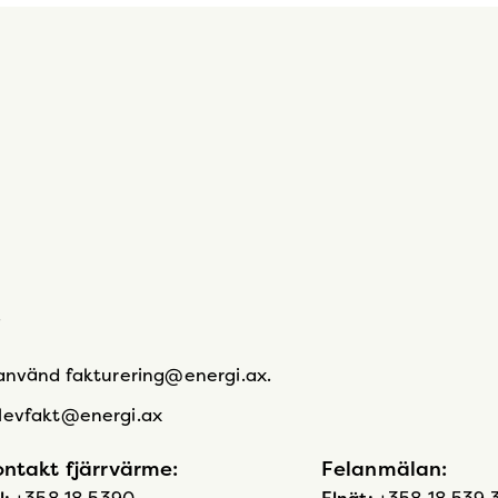
.
 använd fakturering@energi.ax.
 levfakt@energi.ax
ntakt fjärrvärme:
Felanmälan: