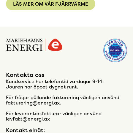
LÄS MER OM VÅR FJÄRRVÄRME
Gå
till
startsidan
Kontakta oss
Kundservice har telefontid vardagar 9-14.
Jouren har öppet dygnet runt.
För frågor gällande fakturering vänligen använd
fakturering@energi.ax.
För leverantörsfakturor vänligen använd
levfakt@energi.ax
Kontakt elnät: