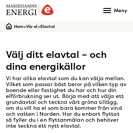
Gå
Meny
till
startsidan
>
>
Hem
Vår el
Elavtal
Välj ditt elavtal – och
dina energikällor
Vi har olika elavtal som du kan välja mellan.
Vilket som passar bäst beror på vilken typ av
boende eller fastighet du har och hur din
elförbrukning ser ut. Börja med att välja ett
grundavtal och teckna vårt gröna tillägg,
om du vill ha el som bara kommer från vind
och vatten i Norden. Har du enbart flyttat
så fyller du i en flyttanmälan och behöver
inte teckna ett nytt elavtal.