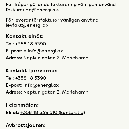
För frågor gällande fakturering vänligen använd
fakturering@energi.ax.
För leverantörsfakturor vänligen använd
levfakt@energi.ax
Kontakt elnät:
Tel:
+358 18 5390
E-post:
elinfo@energi.ax
Adress:
Neptunigatan 2, Mariehamn
Kontakt fjärrvärme:
Tel:
+358 18 5390
E-post:
info@energi.ax
Adress:
Neptunigatan 2, Mariehamn
Felanmälan:
Elnät:
+358 18 539 310 (kontorstid)
Avbrottsjouren: