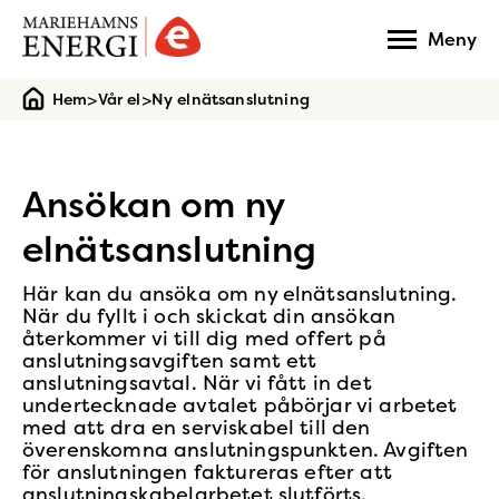
Gå
Meny
till
startsidan
>
>
Hem
Vår el
Ny elnätsanslutning
Ansökan om ny
elnätsanslutning
Här kan du ansöka om ny elnätsanslutning.
När du fyllt i och skickat din ansökan
återkommer vi till dig med offert på
anslutningsavgiften samt ett
anslutningsavtal. När vi fått in det
undertecknade avtalet påbörjar vi arbetet
med att dra en serviskabel till den
överenskomna anslutningspunkten. Avgiften
för anslutningen faktureras efter att
anslutningskabelarbetet slutförts.