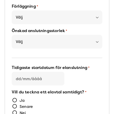
Förläggning
*
Önskad anslutningsstorlek
*
Tidigaste startdatum för elanslutning
*
DD
snedstreck
MM
Vill du teckna ett elavtal samtidigt?
*
snedstreck
ÅÅÅÅ
Ja
Senare
Nej