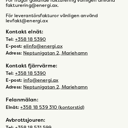
För frågor gällande fakturering vänligen använd
fakturering@energi.ax.
För leverantörsfakturor vänligen använd
levfakt@energi.ax
Kontakt elnät:
Tel:
+358 18 5390
E-post:
elinfo@energi.ax
Adress:
Neptunigatan 2, Mariehamn
Kontakt fjärrvärme:
Tel:
+358 18 5390
E-post:
info@energi.ax
Adress:
Neptunigatan 2, Mariehamn
Felanmälan:
Elnät:
+358 18 539 310 (kontorstid)
Avbrottsjouren:
Tel:
+358 18 531 599