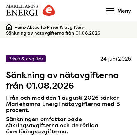
Gå
Meny
till
startsidan
>
>
>
Hem
Aktuellt
Priser & avgifter
Sänkning av nätavgifterna från 01.08.2026
24 juni 2026
Priser & avgifter
Sänkning av nätavgifterna
från 01.08.2026
Från och med den 1 augusti 2026 sänker
Mariehamns Energi nätavgifterna med 8
procent.
Sänkningen omfattar både
säkringsavgifterna och de rörliga
överföringsavgifterna.