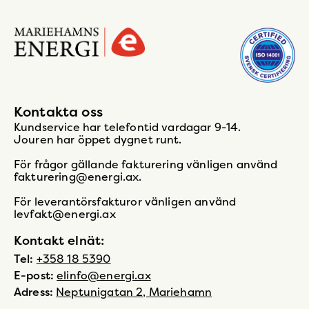
Gå
till
startsidan
Kontakta oss
Kundservice har telefontid vardagar 9-14.
Jouren har öppet dygnet runt.
För frågor gällande fakturering vänligen använd
fakturering@energi.ax.
För leverantörsfakturor vänligen använd
levfakt@energi.ax
Kontakt elnät:
Tel:
+358 18 5390
E-post:
elinfo@energi.ax
Adress:
Neptunigatan 2, Mariehamn