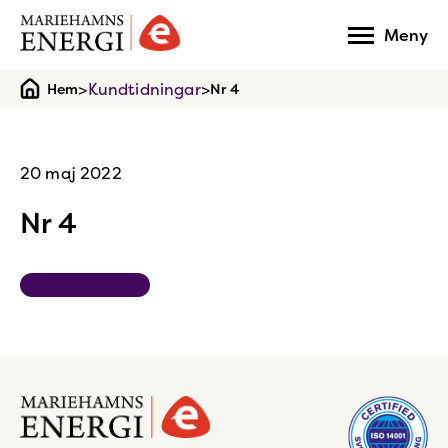
Gå
Meny
till
startsidan
>
Kundtidningar
>
Hem
Nr 4
20 maj 2022
Nr 4
Gå
till
startsidan