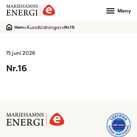
Gå
Meny
till
startsidan
>
Kundtidningar
>
Hem
Nr.16
15 juni 2026
Nr.16
Gå
till
startsidan