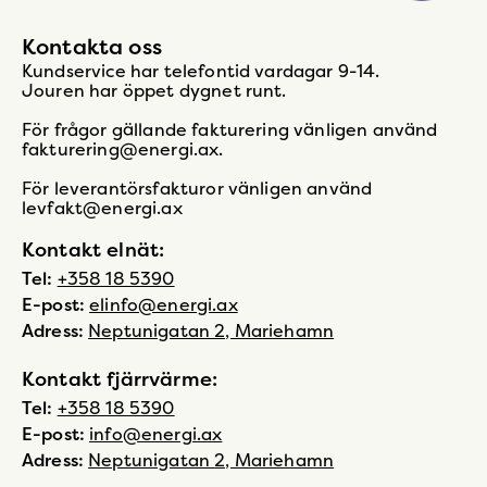
Kontakta oss
Kundservice har telefontid vardagar 9-14.
Jouren har öppet dygnet runt.
För frågor gällande fakturering vänligen använd
fakturering@energi.ax.
För leverantörsfakturor vänligen använd
levfakt@energi.ax
Kontakt elnät:
Tel:
+358 18 5390
E-post:
elinfo@energi.ax
Adress:
Neptunigatan 2, Mariehamn
Kontakt fjärrvärme:
Tel:
+358 18 5390
E-post:
info@energi.ax
Adress:
Neptunigatan 2, Mariehamn