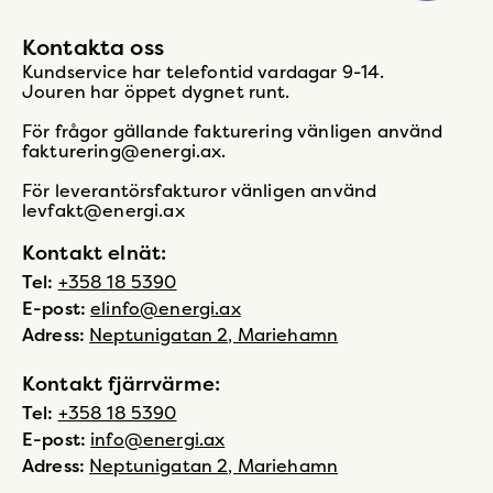
Kontakta oss
Kundservice har telefontid vardagar 9-14.
Jouren har öppet dygnet runt.
För frågor gällande fakturering vänligen använd
fakturering@energi.ax.
För leverantörsfakturor vänligen använd
levfakt@energi.ax
Kontakt elnät:
Tel:
+358 18 5390
E-post:
elinfo@energi.ax
Adress:
Neptunigatan 2, Mariehamn
Kontakt fjärrvärme:
Tel:
+358 18 5390
E-post:
info@energi.ax
Adress:
Neptunigatan 2, Mariehamn