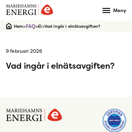
Gå
Meny
till
startsidan
>
FAQ
>
>
Hem
El
Vad ingår i elnätsavgiften?
9 februari 2026
Vad ingår i elnätsavgiften?
Gå
till
startsidan