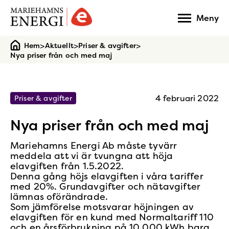
Gå
Meny
till
startsidan
>
>
>
Hem
Aktuellt
Priser & avgifter
Nya priser från och med maj
4 februari 2022
Priser & avgifter
Nya priser från och med maj
Mariehamns Energi Ab måste tyvärr
meddela att vi är tvungna att höja
elavgiften från 1.5.2022.
Denna gång höjs elavgiften i våra tariffer
med 20%. Grundavgifter och nätavgifter
lämnas oförändrade.
Som jämförelse motsvarar höjningen av
elavgiften för en kund med Normaltariff 110
och en årsförbrukning på 10 000 kWh bara