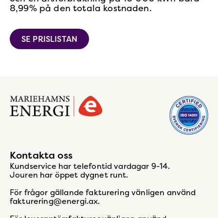
8,99% på den totala kostnaden.
SE PRISLISTAN
Gå
till
startsidan
Kontakta oss
Kundservice har telefontid vardagar 9-14.
Jouren har öppet dygnet runt.
För frågor gällande fakturering vänligen använd
fakturering@energi.ax.