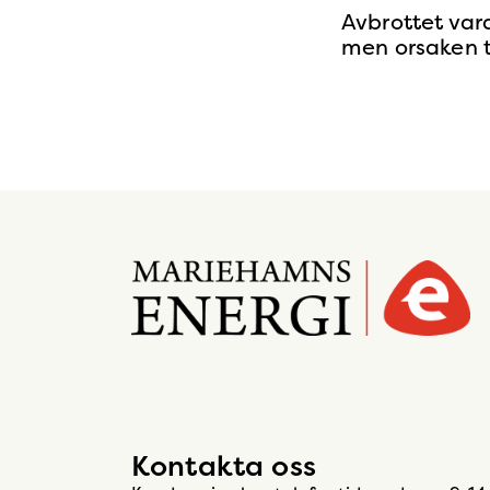
Avbrottet vara
men orsaken ti
Gå
till
startsidan
Kontakta oss