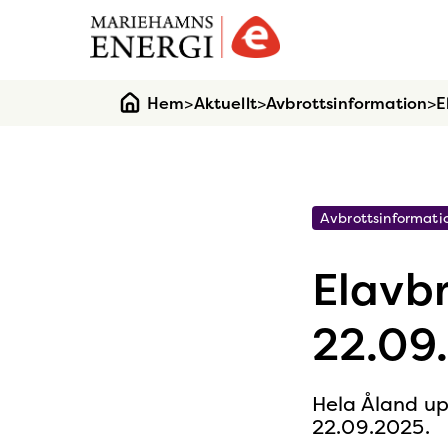
Gå
till
startsidan
Hem
>
Aktuellt
>
Avbrottsinformation
>
E
Avbrottsinformati
Elavbr
22.09
Hela Åland up
22.09.2025.