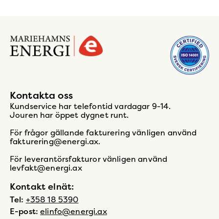
Gå
till
startsidan
Kontakta oss
Kundservice har telefontid vardagar 9-14.
Jouren har öppet dygnet runt.
För frågor gällande fakturering vänligen använd
fakturering@energi.ax.
För leverantörsfakturor vänligen använd
levfakt@energi.ax
Kontakt elnät:
Tel:
+358 18 5390
E-post:
elinfo@energi.ax