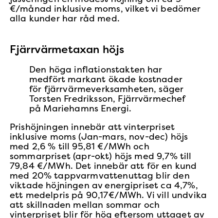
€/månad inklusive moms, vilket vi bedömer
alla kunder har råd med.
Fjärrvärmetaxan höjs
Den höga inflationstakten har
medfört markant ökade kostnader
för fjärrvärmeverksamheten, säger
Torsten Fredriksson, Fjärrvärmechef
på Mariehamns Energi.
Prishöjningen innebär att vinterpriset
inklusive moms (Jan-mars, nov-dec) höjs
med 2,6 % till 95,81 €/MWh och
sommarpriset (apr-okt) höjs med 9,7% till
79,84 €/MWh. Det innebär att för en kund
med 20% tappvarmvattenuttag blir den
viktade höjningen av energipriset ca 4,7%,
ett medelpris på 90,17€/MWh. Vi vill undvika
att skillnaden mellan sommar och
vinterpriset blir för hög eftersom uttaget av