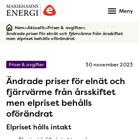
Gå
Meny
till
startsidan
>
>
>
Hem
Aktuellt
Priser & avgifter
Ändrade priser för elnät och fjärrvärme från årsskiftet
men elpriset behålls oförändrat
30 november 2023
Priser & avgifter
Ändrade priser för elnät och
fjärrvärme från årsskiftet
men elpriset behålls
oförändrat
Elpriset hålls intakt