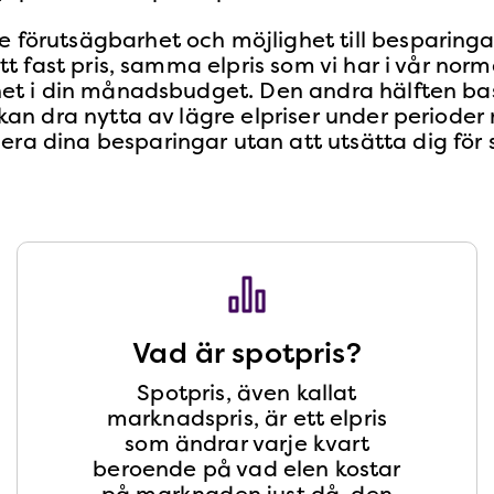
e förutsägbarhet och möjlighet till besparinga
ett fast pris, samma elpris som vi har i vår norma
gghet i din månadsbudget. Den andra hälften b
u kan dra nytta av lägre elpriser under periode
a dina besparingar utan att utsätta dig för stor
Vad är spotpris?
Spotpris, även kallat
marknadspris, är ett elpris
som ändrar varje kvart
beroende på vad elen kostar
på marknaden just då, den