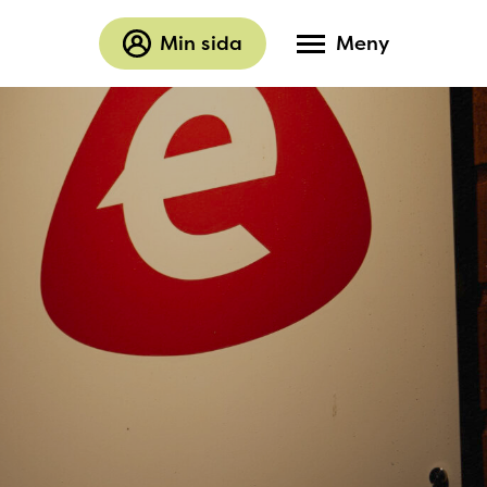
Min sida
Meny