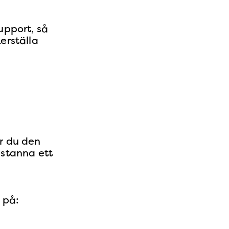
upport, så
kerställa
r du den
 stanna ett
 på: