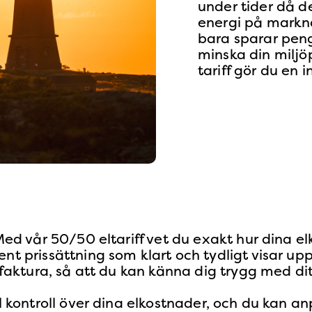
under tider då de
energi på markna
bara sparar penga
minska din miljö
tariff gör du en i
 Med vår 50/50 eltariff vet du exakt hur dina e
ent prissättning som klart och tydligt visar u
n faktura, så att du kan känna dig trygg med dit
ll kontroll över dina elkostnader, och du kan a