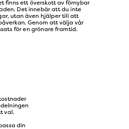
t finns ett överskott av förnybar
den. Det innebär att du inte
r, utan även hjälper till att
påverkan. Genom att välja vår
nsats för en grönare framtid​​.
lkostnader
ppdelningen
t val.
npassa din