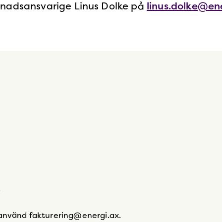
knadsansvarige Linus Dolke på
linus.dolke@en
.
 använd fakturering@energi.ax.