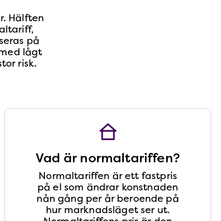
r. Hälften
ltariff,
aseras på
r med lågt
 risk​​.
Vad är normaltariffen?
Normaltariffen är ett fastpris
på el som ändrar konstnaden
nån gång per år beroende på
hur marknadsläget ser ut.
Normaltariffens pris är den