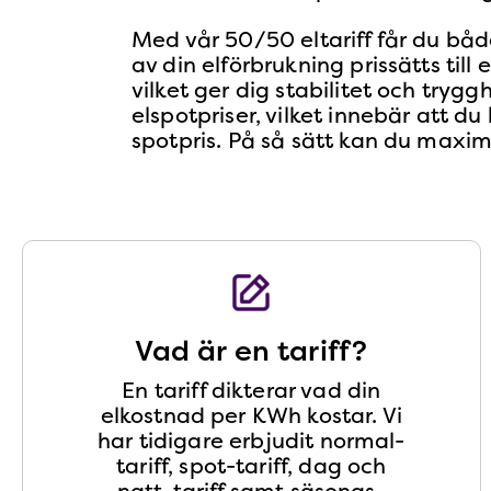
Med vår 50/50 eltariff får du båd
av din elförbrukning prissätts till 
vilket ger dig stabilitet och try
elspotpriser, vilket innebär att d
spotpris. På så sätt kan du maximer
Vad är en tariff?
En tariff dikterar vad din
elkostnad per KWh kostar. Vi
har tidigare erbjudit normal-
tariff, spot-tariff, dag och
natt-tariff samt säsongs-