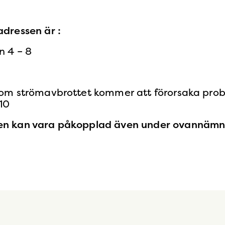
dressen är :
n 4 – 8
om strömavbrottet kommer att förorsaka prob
10
n kan vara påkopplad även under ovannämnd