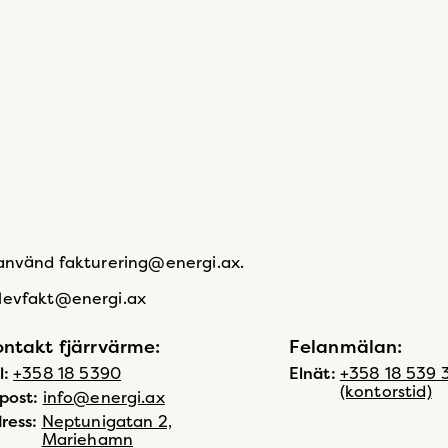
.
 använd fakturering@energi.ax.
 levfakt@energi.ax
ntakt fjärrvärme:
Felanmälan:
l:
+358 18 5390
Elnät:
+358 18 539 
(kontorstid)
post:
info@energi.ax
ress:
Neptunigatan 2,
Mariehamn