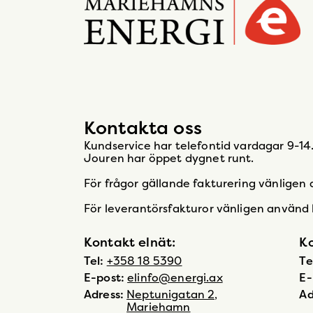
Gå
till
startsidan
Kontakta oss
Kundservice har telefontid vardagar 9-14
Jouren har öppet dygnet runt.
För frågor gällande fakturering vänligen
För leverantörsfakturor vänligen använd
Kontakt elnät:
Ko
Tel:
+358 18 5390
Te
E-post:
elinfo@energi.ax
E-
Adress:
Neptunigatan 2,
Ad
Mariehamn