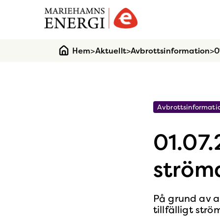
Gå
till
startsidan
Hem
>
Aktuellt
>
Avbrottsinformation
>
0
Avbrottsinformati
01.07
ström
På grund av a
tillfälligt st