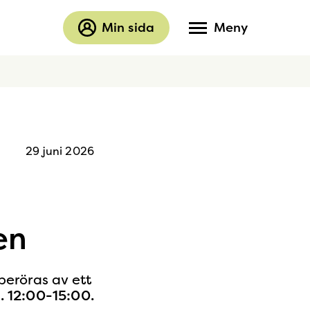
Min sida
Meny
29 juni 2026
en
eröras av ett
. 12:00
-15:00.